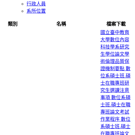
行政人員
系所位置
類別
名稱
檔案下載
國立臺中教育
大學數位內容
科技學系研究
生學位論文學
術倫理品質保
證機制要點
數
位系碩士班.碩
士在職專班研
究生選課注意
事項
數位系碩
士班.碩士在職
專班論文考試
作業程序
數位
系碩士班.碩士
在職專班論文